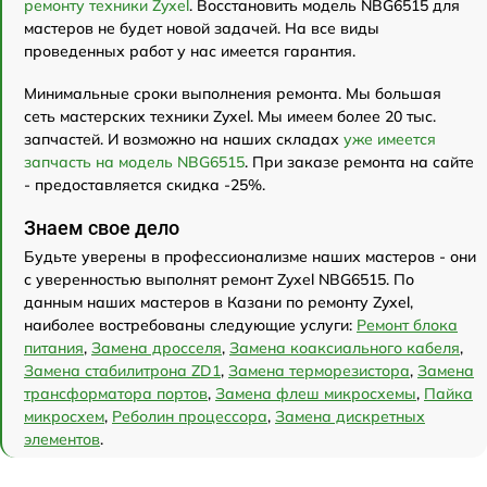
ремонту техники Zyxel
. Восстановить модель NBG6515 для
мастеров не будет новой задачей. На все виды
проведенных работ у нас имеется гарантия.
Минимальные сроки выполнения ремонта. Мы большая
сеть мастерских техники Zyxel. Мы имеем более 20 тыс.
запчастей. И возможно на наших складах
уже имеется
запчасть на модель NBG6515
. При заказе ремонта на сайте
- предоставляется скидка -25%.
Знаем свое дело
Будьте уверены в профессионализме наших мастеров - они
с уверенностью выполнят ремонт Zyxel NBG6515. По
данным наших мастеров в Казани по ремонту Zyxel,
наиболее востребованы следующие услуги:
Ремонт блока
питания
,
Замена дросселя
,
Замена коаксиального кабеля
,
Замена стабилитрона ZD1
,
Замена терморезистора
,
Замена
трансформатора портов
,
Замена флеш микросхемы
,
Пайка
микросхем
,
Реболин процессора
,
Замена дискретных
элементов
.