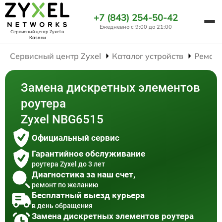
+7 (843) 254-50-42
Ежедневно с 9:00 до 21:00
Сервисный центр Zyxel
в
Казани
Сервисный центр Zyxel
Каталог устройств
Ремонт
Замена дискретных элементов
роутера
Zyxel NBG6515
Официальный сервис
Гарантийное обслуживание
роутера Zyxel до 3 лет
Диагностика за наш счет,
ремонт по желанию
Бесплатный выезд курьера
в день обращения
Замена дискретных элементов роутера